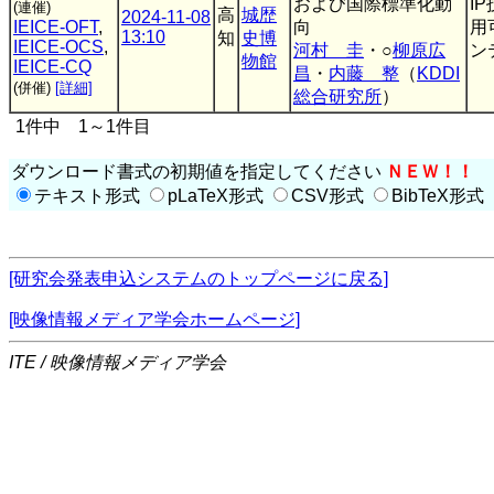
および国際標準化動
I
(連催)
高
城歴
2024-11-08
IEICE-OFT
,
向
用
13:10
知
史博
IEICE-OCS
,
河村 圭
・○
柳原広
ン
物館
IEICE-CQ
昌
・
内藤 整
（
KDDI
(併催)
[詳細]
総合研究所
）
1件中 1～1件目
ダウンロード書式の初期値を指定してください
ＮＥＷ！！
テキスト形式
pLaTeX形式
CSV形式
BibTeX形式
[研究会発表申込システムのトップページに戻る]
[映像情報メディア学会ホームページ]
ITE / 映像情報メディア学会