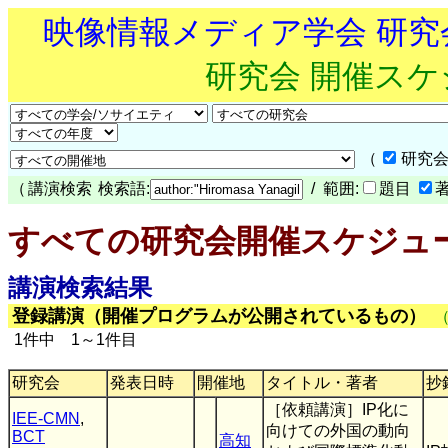
映像情報メディア学会 研
研究会 開催ス
（
研究会
（
講演検索
検索語:
/ 範囲:
題目
すべての研究会開催スケジュ
講演検索結果
登録講演（開催プログラムが公開されているもの）
1件中 1～1件目
研究会
発表日時
開催地
タイトル・著者
抄
［依頼講演］IP化に
IEE-CMN
,
向けての外国の動向
BCT
高知