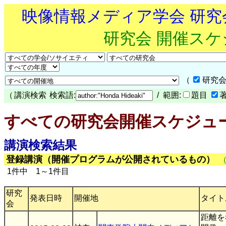
映像情報メディア学会 研
研究会 開催ス
（
研究会
（
講演検索
検索語:
/ 範囲:
題目
すべての研究会開催スケジュ
講演検索結果
登録講演（開催プログラムが公開されているもの）
1件中 1～1件目
研究
発表日時
開催地
タイト
会
距離を