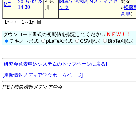
神奈
関東学院大関内メディアセ
開発
2015-02-28
ME
14:30
川
ンタ
○
松藤
高専
）
1件中 1～1件目
ダウンロード書式の初期値を指定してください
ＮＥＷ！！
テキスト形式
pLaTeX形式
CSV形式
BibTeX形式
[研究会発表申込システムのトップページに戻る]
[映像情報メディア学会ホームページ]
ITE / 映像情報メディア学会