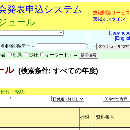
究会発表申込システム
技報閲覧サービス
技報オンライン
ケジュール
[Japanese
[Englis
名/開催地/テーマ
）→
著者
所属
抄録
キーワード
）→
ール
(検索条件: すべての年度)
（日付・降順）
/
抄録
資料番号