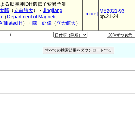
合による脳膠腫IDH遺伝子変異予測
太郎
（
立命館大
）・
Jingliang
ME2021-93
[more]
pp.21-24
o
（
Department of Magnetic
ffiliated H
）・
陳 延偉
（
立命館大
）
/