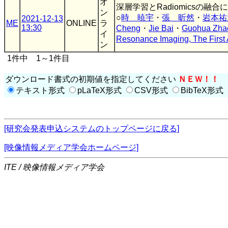
オ
深層学習とRadiomicsの融
ン
○
時 暁宇
・
張 昕然
・
岩本祐
2021-12-13
ME
ONLINE
ラ
13:30
Cheng
・
Jie Bai
・
Guohua Zha
イ
Resonance Imaging, The First A
ン
1件中 1～1件目
ダウンロード書式の初期値を指定してください
ＮＥＷ！！
テキスト形式
pLaTeX形式
CSV形式
BibTeX形式
[研究会発表申込システムのトップページに戻る]
[映像情報メディア学会ホームページ]
ITE / 映像情報メディア学会