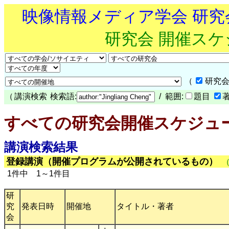
映像情報メディア学会 研
研究会 開催ス
（
研究会
（
講演検索
検索語:
/ 範囲:
題目
すべての研究会開催スケジュ
講演検索結果
登録講演（開催プログラムが公開されているもの）
1件中 1～1件目
研
究
発表日時
開催地
タイトル・著者
会