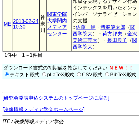
印象を実現するデザイン行為
インデックスを用いたオンラ
関東学院
インパーソナライゼーション
神
大学関内
の支援
2018-02-24
奈
ME
10:30
メディア
○
佐藤 暢
・
猪股健太郎
（
関
川
センター
西学院大
）・
荷方邦夫
（
金沢
美術工芸大
）・
長田典子
（
関
西学院大
）
1件中 1～1件目
ダウンロード書式の初期値を指定してください
ＮＥＷ！！
テキスト形式
pLaTeX形式
CSV形式
BibTeX形式
[研究会発表申込システムのトップページに戻る]
[映像情報メディア学会ホームページ]
ITE / 映像情報メディア学会