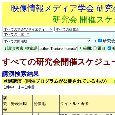
映像情報メディア学会 研
研究会 開催ス
（
研究会
（
講演検索
検索語:
/ 範囲:
題目
すべての研究会開催スケジュ
講演検索結果
登録講演（開催プログラムが公開されているもの）
1件中 1～1件目
研
究
発表日時
開催地
タイトル・著者
会