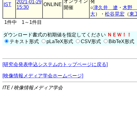
オンライン
発
2021-01-29
IST
ONLINE
15:30
開催
○
津久井 遼
・
木野
大
）・
松谷晃宏
（
東
1件中 1～1件目
ダウンロード書式の初期値を指定してください
ＮＥＷ！！
テキスト形式
pLaTeX形式
CSV形式
BibTeX形式
[研究会発表申込システムのトップページに戻る]
[映像情報メディア学会ホームページ]
ITE / 映像情報メディア学会