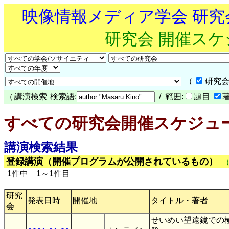
映像情報メディア学会 研
研究会 開催ス
（
研究会
（
講演検索
検索語:
/ 範囲:
題目
すべての研究会開催スケジュ
講演検索結果
登録講演（開催プログラムが公開されているもの）
1件中 1～1件目
研究
発表日時
開催地
タイトル・著者
会
せいめい望遠鏡での