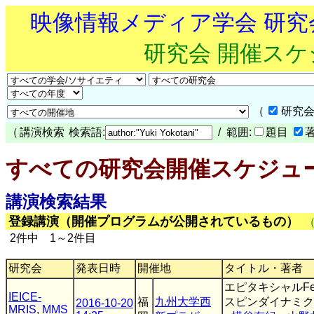
映像情報メディア学会 研
研究会 開催ス
（
研究会
（
講演検索
検索語:
/ 範囲:
題目
すべての研究会開催スケジュ
講演検索結果
登録講演（開催プログラムが公開されているもの）
2件中 1～2件目
研究会
発表日時
開催地
タイトル・著者
エピタキシャルF
IEICE-
福
九州大学西
スピンダイナミク
2016-10-20
MRIS
,
MMS