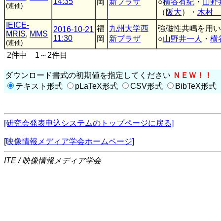
14:35
岡
新プラザ
○
横谷有紀
・
山野
(連催)
（
阪大
）・
木村 
IEICE-
福
九州大学西
強磁性共鳴を用い
2016-10-21
MRIS
,
MMS
11:30
岡
新プラザ
○
山野井一人
・
横
(連催)
2件中 1～2件目
ダウンロード書式の初期値を指定してください
ＮＥＷ！！
テキスト形式
pLaTeX形式
CSV形式
BibTeX形式
[研究会発表申込システムのトップページに戻る]
[映像情報メディア学会ホームページ]
ITE / 映像情報メディア学会