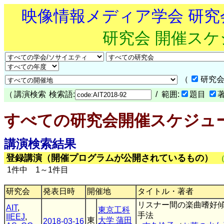
映像情報メディア学会 研
研究会 開催ス
（
研究会
（
講演検索
検索語:
/ 範囲:
題目
すべての研究会開催スケジュ
講演検索結果
登録講演（開催プログラムが公開されているもの）
1件中 1～1件目
研究会
発表日時
開催地
タイトル・著者
リスナー間の楽曲嗜好
AIT
,
東京工科
手法
IIEEJ
,
東
大学 蒲田
2018-03-16