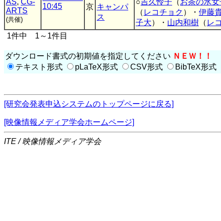
AS
,
CG-
○
吉久怜子
（
お茶の水女
10:45
京
キャンパ
ARTS
（
レコチョク
）・
伊藤
ス
(共催)
子大
）・
山内和樹
（
レ
1件中 1～1件目
ダウンロード書式の初期値を指定してください
ＮＥＷ！！
テキスト形式
pLaTeX形式
CSV形式
BibTeX形式
[研究会発表申込システムのトップページに戻る]
[映像情報メディア学会ホームページ]
ITE / 映像情報メディア学会