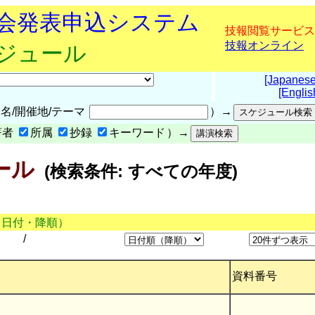
究会発表申込システム
技報閲覧サービス
技報オンライン
ケジュール
[Japanese
[Englis
名/開催地/テーマ
）→
著者
所属
抄録
キーワード
）→
ール
(検索条件: すべての年度)
（日付・降順）
/
資料番号