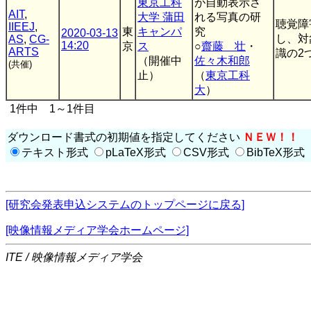
東京工科
が自動表示さ
AIT
,
大学 蒲田
れる写真の研
聴覚障
IIEEJ
,
東
キャンパ
究
2020-03-13
し、対
AS
,
CG-
14:20
京
ス
○
齋藤 壮
・
ARTS
識の2
（開催中
佐々木和郎
(共催)
止）
（
東京工科
大
）
1件中 1～1件目
ダウンロード書式の初期値を指定してください
ＮＥＷ！！
テキスト形式
pLaTeX形式
CSV形式
BibTeX形式
[研究会発表申込システムのトップページに戻る]
[映像情報メディア学会ホームページ]
ITE / 映像情報メディア学会