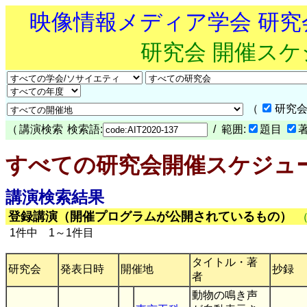
映像情報メディア学会 研
研究会 開催ス
（
研究会
（
講演検索
検索語:
/ 範囲:
題目
すべての研究会開催スケジュ
講演検索結果
登録講演（開催プログラムが公開されているもの）
1件中 1～1件目
タイトル・著
研究会
発表日時
開催地
抄録
者
動物の鳴き声