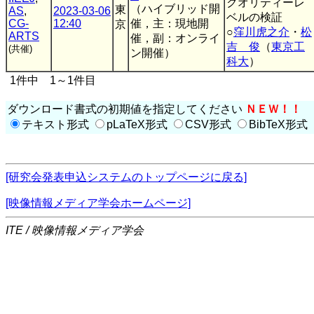
クオリティーレ
（ハイブリッド開
東
AS
,
2023-03-06
ベルの検証
CG-
12:40
催，主：現地開
京
○
窪川虎之介
・
松
ARTS
催，副：オンライ
吉 俊
（
東京工
(共催)
ン開催）
科大
）
1件中 1～1件目
ダウンロード書式の初期値を指定してください
ＮＥＷ！！
テキスト形式
pLaTeX形式
CSV形式
BibTeX形式
[研究会発表申込システムのトップページに戻る]
[映像情報メディア学会ホームページ]
ITE / 映像情報メディア学会