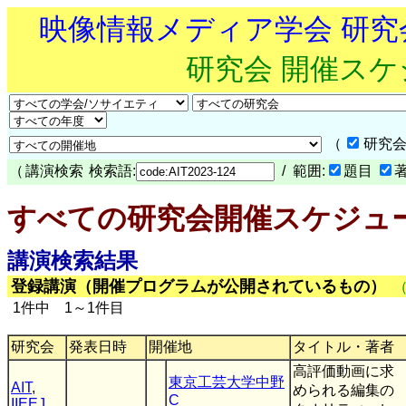
映像情報メディア学会 研
研究会 開催ス
（
研究会
（
講演検索
検索語:
/ 範囲:
題目
すべての研究会開催スケジュ
講演検索結果
登録講演（開催プログラムが公開されているもの）
1件中 1～1件目
研究会
発表日時
開催地
タイトル・著者
高評価動画に求
東京工芸大学中野
AIT
,
められる編集の
C
IIEEJ
,