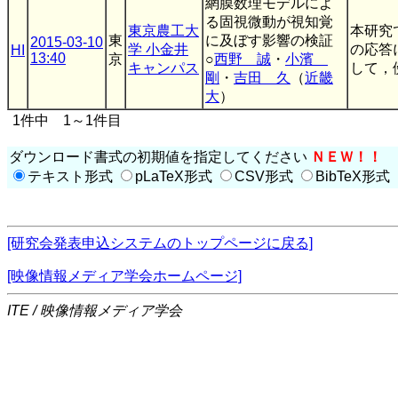
網膜数理モデルによ
る固視微動が視知覚
東京農工大
本研究
東
に及ぼす影響の検証
2015-03-10
学 小金井
の応答
HI
13:40
京
○
西野 誠
・
小濱
キャンパス
して，
剛
・
吉田 久
（
近畿
大
）
1件中 1～1件目
ダウンロード書式の初期値を指定してください
ＮＥＷ！！
テキスト形式
pLaTeX形式
CSV形式
BibTeX形式
[研究会発表申込システムのトップページに戻る]
[映像情報メディア学会ホームページ]
ITE / 映像情報メディア学会