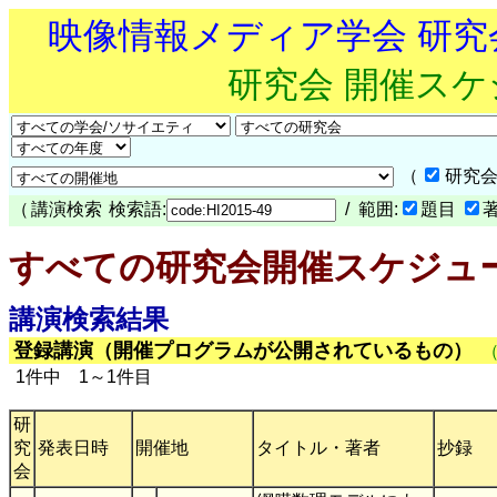
映像情報メディア学会 研
研究会 開催ス
（
研究会
（
講演検索
検索語:
/ 範囲:
題目
すべての研究会開催スケジュ
講演検索結果
登録講演（開催プログラムが公開されているもの）
1件中 1～1件目
研
究
発表日時
開催地
タイトル・著者
抄録
会