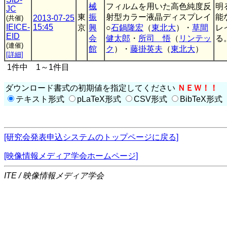
械
フィルムを用いた高色純度反
明
JC
東
振
射型カラー液晶ディスプレイ
能
2013-07-25
(共催)
IEICE-
15:45
京
興
○
石鍋隆宏
（
東北大
）・
草間
レ
EID
会
健太郎
・
所司 悟
（
リンテッ
る。
(連催)
館
ク
）・
藤掛英夫
（
東北大
）
[詳細]
1件中 1～1件目
ダウンロード書式の初期値を指定してください
ＮＥＷ！！
テキスト形式
pLaTeX形式
CSV形式
BibTeX形式
[研究会発表申込システムのトップページに戻る]
[映像情報メディア学会ホームページ]
ITE / 映像情報メディア学会