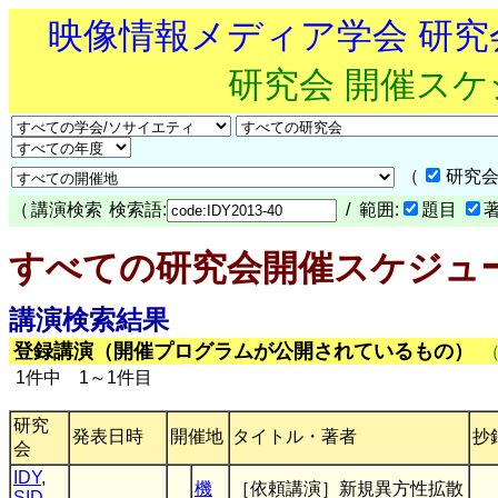
映像情報メディア学会 研
研究会 開催ス
（
研究会
（
講演検索
検索語:
/ 範囲:
題目
すべての研究会開催スケジュ
講演検索結果
登録講演（開催プログラムが公開されているもの）
1件中 1～1件目
研究
発表日時
開催地
タイトル・著者
抄
会
IDY
,
機
［依頼講演］新規異方性拡散
SID-