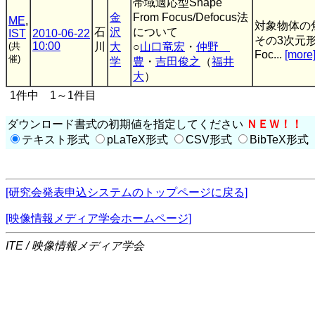
帯域適応型Shape
金
From Focus/Defocus法
ME
,
対象物体の
石
沢
について
IST
2010-06-22
その3次元形
10:00
(共
川
大
○
山口竜宏
・
仲野
Foc...
[more
催)
学
豊
・
吉田俊之
（
福井
大
）
1件中 1～1件目
ダウンロード書式の初期値を指定してください
ＮＥＷ！！
テキスト形式
pLaTeX形式
CSV形式
BibTeX形式
[研究会発表申込システムのトップページに戻る]
[映像情報メディア学会ホームページ]
ITE / 映像情報メディア学会