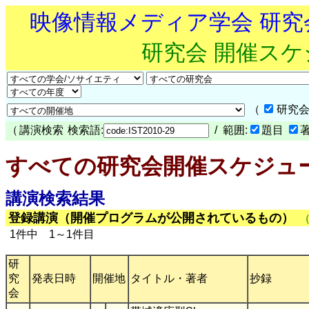
映像情報メディア学会 研
研究会 開催ス
（
研究会
（
講演検索
検索語:
/ 範囲:
題目
すべての研究会開催スケジュ
講演検索結果
登録講演（開催プログラムが公開されているもの）
1件中 1～1件目
研
究
発表日時
開催地
タイトル・著者
抄録
会