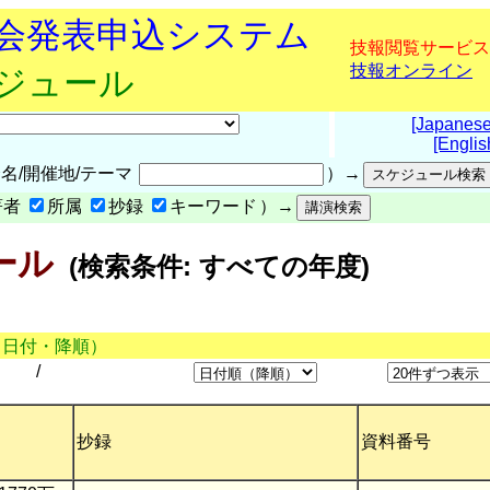
究会発表申込システム
技報閲覧サービス
技報オンライン
ケジュール
[Japanese
[Englis
名/開催地/テーマ
）→
著者
所属
抄録
キーワード
）→
ール
(検索条件: すべての年度)
（日付・降順）
/
抄録
資料番号