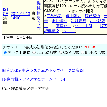
34.8Gbpsのデータ出力によって有効1
機
画素毎秒120フレーム読み出しが可
械
IST
,
CMOSイメージセンサの開発
東
振
CE
2011-05-13
○
三品浩司
・
遠山隆之
・
源代裕治
・
14:00
(共
京
興
幸
・
市川達也
・
岩城宏行
・
村上裕隆
催)
会
ー
）・
高宮健一
（
ソニーLSI
）・
城
館
福島範之
（
ソニー
）
1件中 1～1件目
ダウンロード書式の初期値を指定してください
ＮＥＷ！！
テキスト形式
pLaTeX形式
CSV形式
BibTeX形式
[研究会発表申込システムのトップページに戻る]
[映像情報メディア学会ホームページ]
ITE / 映像情報メディア学会