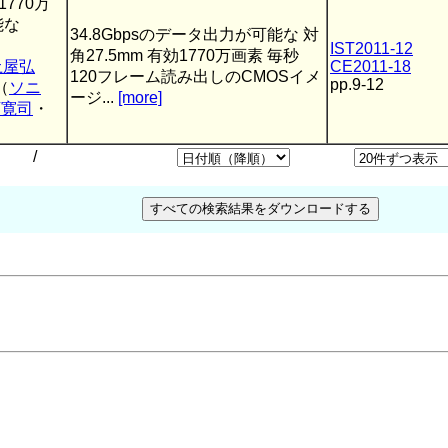
770万
能な
34.8Gbpsのデータ出力が可能な 対
IST2011-12
角27.5mm 有効1770万画素 毎秒
土屋弘
CE2011-18
120フレーム読み出しのCMOSイメ
pp.9-12
（
ソニ
ージ...
[more]
下寛司
・
/