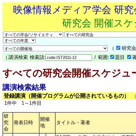
映像情報メディア学会 研
研究会 開催ス
（
研究会
（
講演検索
検索語:
/ 範囲:
題目
すべての研究会開催スケジュ
講演検索結果
登録講演（開催プログラムが公開されているもの）
1件中 1～1件目
研
開催
究
発表日時
タイトル・著者
地
会