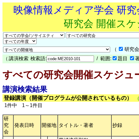
映像情報メディア学会 研
研究会 開催ス
（
研究会
（
講演検索
検索語:
/ 範囲:
題目
すべての研究会開催スケジュ
講演検索結果
登録講演（開催プログラムが公開されているもの）
1件中 1～1件目
研
究
発表日時
開催地
タイトル・著者
抄録
会