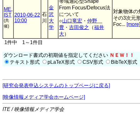
帯域適応型Shape
金
From Focus/Defocus法
ME
,
対象物体の
石
沢
について
IST
2010-06-22
その3次元形
10:00
(共
川
大
○
山口竜宏
・
仲野
Foc...
[more
催)
学
豊
・
吉田俊之
（
福井
大
）
1件中 1～1件目
ダウンロード書式の初期値を指定してください
ＮＥＷ！！
テキスト形式
pLaTeX形式
CSV形式
BibTeX形式
[研究会発表申込システムのトップページに戻る]
[映像情報メディア学会ホームページ]
ITE / 映像情報メディア学会