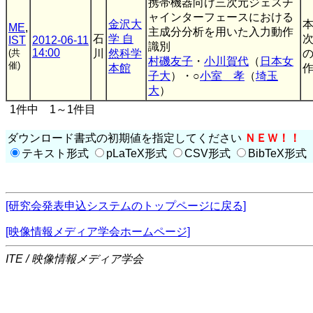
携帯機器向け三次元ジェスチ
ャインターフェースにおける
金沢大
ME
,
主成分分析を用いた入力動作
石
学 自
IST
2012-06-11
識別
14:00
(共
川
然科学
村磯友子
・
小川賀代
（
日本女
催)
本館
作
子大
）・○
小室 孝
（
埼玉
大
）
1件中 1～1件目
ダウンロード書式の初期値を指定してください
ＮＥＷ！！
テキスト形式
pLaTeX形式
CSV形式
BibTeX形式
[研究会発表申込システムのトップページに戻る]
[映像情報メディア学会ホームページ]
ITE / 映像情報メディア学会