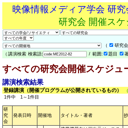
映像情報メディア学会 研
研究会 開催ス
（
研究会
（
講演検索
検索語:
/ 範囲:
題目
すべての研究会開催スケジュ
講演検索結果
登録講演（開催プログラムが公開されているもの）
1件中 1～1件目
研
究
発表日時
開催地
タイトル・著者
会