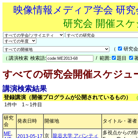
映像情報メディア学会 研
研究会 開催ス
（
研究会
（
講演検索
検索語:
/ 範囲:
題目
すべての研究会開催スケジュ
講演検索結果
登録講演（開催プログラムが公開されているもの）
1件中 1～1件目
研究
発表日時
開催地
タイトル・著者
会
多視点からの情報を
ME
,
京
龍谷大学 アバンティ
2013-05-17