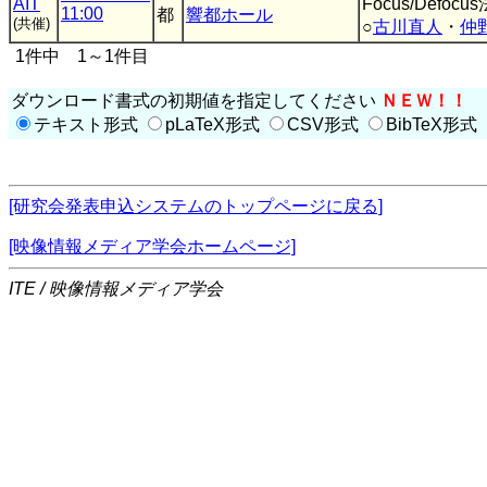
AIT
Focus/Def
11:00
都
響都ホール
(共催)
○
古川直人
・
仲
1件中 1～1件目
ダウンロード書式の初期値を指定してください
ＮＥＷ！！
テキスト形式
pLaTeX形式
CSV形式
BibTeX形式
[研究会発表申込システムのトップページに戻る]
[映像情報メディア学会ホームページ]
ITE / 映像情報メディア学会