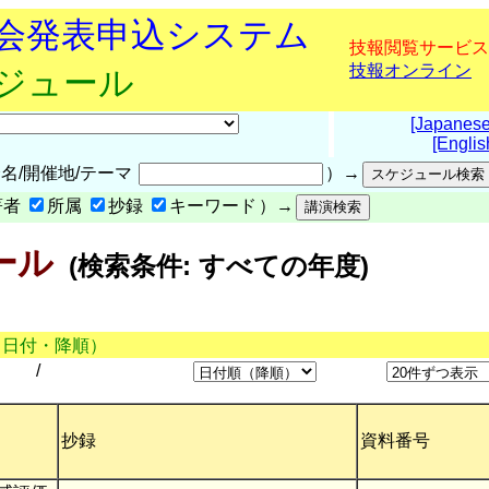
究会発表申込システム
技報閲覧サービス
技報オンライン
ケジュール
[Japanese
[Englis
名/開催地/テーマ
）→
著者
所属
抄録
キーワード
）→
ール
(検索条件: すべての年度)
（日付・降順）
/
抄録
資料番号