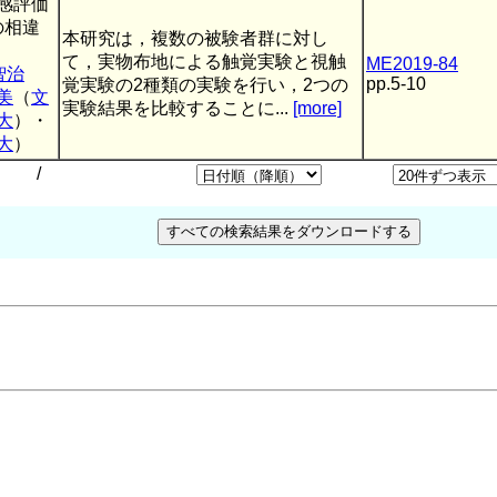
感評価
の相違
本研究は，複数の被験者群に対し
て，実物布地による触覚実験と視触
ME2019-84
智治
pp.5-10
覚実験の2種類の実験を行い，2つの
美
（
文
実験結果を比較することに...
[more]
大
）・
大
）
/