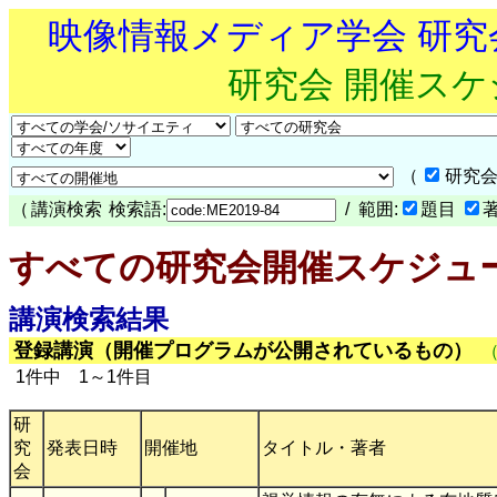
映像情報メディア学会 研
研究会 開催ス
（
研究会
（
講演検索
検索語:
/ 範囲:
題目
すべての研究会開催スケジュ
講演検索結果
登録講演（開催プログラムが公開されているもの）
1件中 1～1件目
研
究
発表日時
開催地
タイトル・著者
会