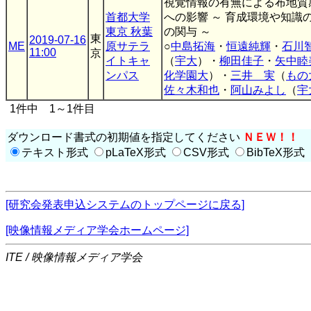
視覚情報の有無による布地質
首都大学
への影響 ～ 育成環境や知識
東京 秋葉
の関与 ～
東
2019-07-16
ME
原サテラ
○
中島拓海
・
恒遠純輝
・
石川
11:00
京
イトキャ
（
宇大
）・
柳田佳子
・
矢中睦
ンパス
化学園大
）・
三井 実
（
もの
佐々木和也
・
阿山みよし
（
宇
1件中 1～1件目
ダウンロード書式の初期値を指定してください
ＮＥＷ！！
テキスト形式
pLaTeX形式
CSV形式
BibTeX形式
[研究会発表申込システムのトップページに戻る]
[映像情報メディア学会ホームページ]
ITE / 映像情報メディア学会