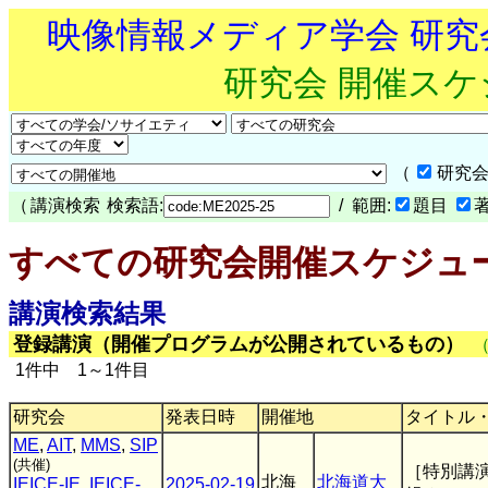
映像情報メディア学会 研
研究会 開催ス
（
研究会
（
講演検索
検索語:
/ 範囲:
題目
すべての研究会開催スケジュ
講演検索結果
登録講演（開催プログラムが公開されているもの）
1件中 1～1件目
研究会
発表日時
開催地
タイトル
ME
,
AIT
,
MMS
,
SIP
(共催)
［特別講
北海
北海道大
IEICE-IE
,
IEICE-
2025-02-19