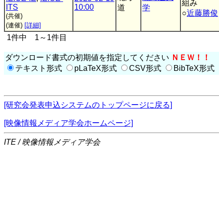
組み
ITS
10:00
道
学
○
近藤勝俊
(共催)
(連催)
[詳細]
1件中 1～1件目
ダウンロード書式の初期値を指定してください
ＮＥＷ！！
テキスト形式
pLaTeX形式
CSV形式
BibTeX形式
[研究会発表申込システムのトップページに戻る]
[映像情報メディア学会ホームページ]
ITE / 映像情報メディア学会