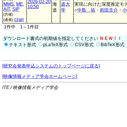
2026-02-20
MMS
,
ME
,
海
道大
実現に向けた深度推定モ
10:50
AIT
,
SIP
道
学
○
中島 佑
・
前田圭介
・
小
(共催)
(連催)
[詳細]
1件中 1～1件目
ダウンロード書式の初期値を指定してください
ＮＥＷ！！
テキスト形式
pLaTeX形式
CSV形式
BibTeX形式
[研究会発表申込システムのトップページに戻る]
[映像情報メディア学会ホームページ]
ITE / 映像情報メディア学会