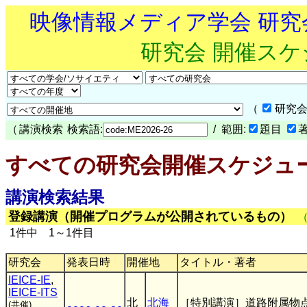
映像情報メディア学会 研
研究会 開催ス
（
研究会
（
講演検索
検索語:
/ 範囲:
題目
すべての研究会開催スケジュ
講演検索結果
登録講演（開催プログラムが公開されているもの）
1件中 1～1件目
研究会
発表日時
開催地
タイトル・著者
IEICE-IE
,
IEICE-ITS
北
北海
［特別講演］道路附属物
(共催)