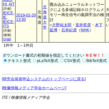
HI
,
AIT
畳み込みニューラルネットワー
北
(共催)
クによる多値記録ホログラムメ
北
海
IEICE-
モリー再生信号の復調手法の検
2019-02-20
海
道
IE
,
13:30
討
IEICE-
道
大
○
片野祐太郎
・
室井哲彦
・
木下
い
ITS
学
延博
・
石井紀彦
（
NHK
）
(共催)
(連催)
[詳細]
1件中 1～1件目
ダウンロード書式の初期値を指定してください
ＮＥＷ！！
テキスト形式
pLaTeX形式
CSV形式
BibTeX形式
[研究会発表申込システムのトップページに戻る]
[映像情報メディア学会ホームページ]
ITE / 映像情報メディア学会