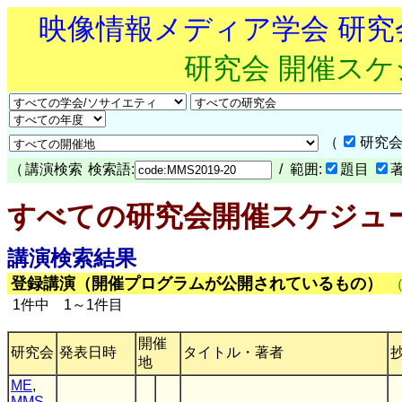
映像情報メディア学会 研
研究会 開催ス
（
研究会
（
講演検索
検索語:
/ 範囲:
題目
すべての研究会開催スケジュ
講演検索結果
登録講演（開催プログラムが公開されているもの）
1件中 1～1件目
開催
研究会
発表日時
タイトル・著者
地
ME
,
MMS
,