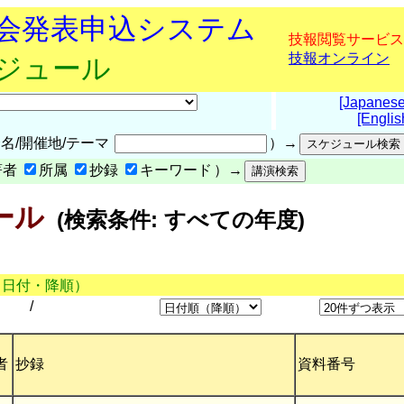
究会発表申込システム
技報閲覧サービス
技報オンライン
ケジュール
[Japanese
[Englis
名/開催地/テーマ
）→
著者
所属
抄録
キーワード
）→
ール
(検索条件: すべての年度)
（日付・降順）
/
者
抄録
資料番号