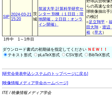
野球試合映像
らの高速な全
筑波大学 計算科学研究セ
球映像抽出手
茨
ンター 別棟（１日目：現
2024-03-21
SIP
の検討
15:20
城
地開催，２日目：オンラ
○
足立翔平
・
イン開催）
田大翔
・
渡
裕
（
早大
）
1件中 1～1件目
ダウンロード書式の初期値を指定してください
ＮＥＷ！！
テキスト形式
pLaTeX形式
CSV形式
BibTeX形式
[研究会発表申込システムのトップページに戻る]
[映像情報メディア学会ホームページ]
ITE / 映像情報メディア学会