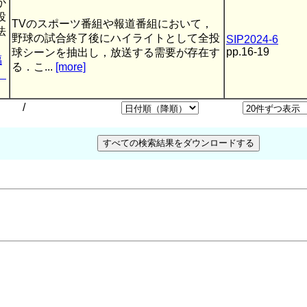
か
投
TVのスポーツ番組や報道番組において，
法
野球の試合終了後にハイライトとして全投
SIP2024-6
pp.16-19
球シーンを抽出し，放送する需要が存在す
福
る．こ...
[more]
辺
/