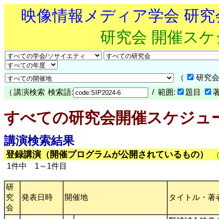
映像情報メディア学会 研
研究会 開催ス
（
研究会
（
講演検索
検索語:
/ 範囲:
題目
すべての研究会開催スケジュ
講演検索結果
登録講演（開催プログラムが公開されているもの）
1件中 1～1件目
研
究
発表日時
開催地
タイトル・著
会