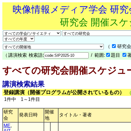
映像情報メディア学会 研
研究会 開催ス
（
研究会
（
講演検索
検索語:
/ 範囲:
題目
すべての研究会開催スケジュ
講演検索結果
登録講演（開催プログラムが公開されているもの）
1件中 1～1件目
研究
開催
発表日時
タイトル・著者
会
地
ME
,
AIT
,