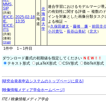
MMS
,
連合学習におけるモデルマージ導
SIP
北
の有効性に関する評価 ～ 複数の
(共催)
北
海
インを対象とした画像分類タスク
IEICE-
2025-02-18
海
道
IE
,
13:35
よる検証 ～
道
大
IEICE-
○
久保田健太
・
藤後 廉
・
前田圭
学
ITS
小川貴弘
・
長谷山美紀
（
北大
）
(共催)
(連催)
[詳細]
1件中 1～1件目
ダウンロード書式の初期値を指定してください
ＮＥＷ！！
テキスト形式
pLaTeX形式
CSV形式
BibTeX形式
[研究会発表申込システムのトップページに戻る]
[映像情報メディア学会ホームページ]
ITE / 映像情報メディア学会