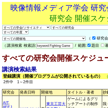
映像情報メディア学会 研
研究会 開催ス
（
研究会
（
講演検索
検索語:
/ 範囲:
題目
すべての研究会開催スケジュ
講演検索結果
登録講演（開催プログラムが公開されているもの）
2件中 1～2件目
研究会
発表日時
開催地
タイトル・著者
抄
ゲームによるグリ
AIT
,
東京工芸大
ッチアートの制作
我
IIEEJ
,