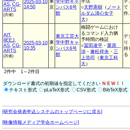
東
学中野キャ
手法
チ
2025-03-10
AS
,
CG-
14:50
京
ンバス6号
○
天野憲樹
（
ノート
て
ARTS
館
ルダム清心女子
作.
(共催)
大
）
格闘ゲームにおけ
るコマンド入力猶
AIT
,
東京工芸大
デ
予時間の検証
IIEEJ
,
東
学中野キャ
り
2025-03-10
AS
,
CG-
○
冨田凌平
・
栗原
10:35
京
ンバス6号
持
ARTS
渉
・
兼松祥央
・
三
館
る．
(共催)
上浩司
（
東京工科
大
）
2件中 1～2件目
ダウンロード書式の初期値を指定してください
ＮＥＷ！！
テキスト形式
pLaTeX形式
CSV形式
BibTeX形式
[研究会発表申込システムのトップページに戻る]
[映像情報メディア学会ホームページ]