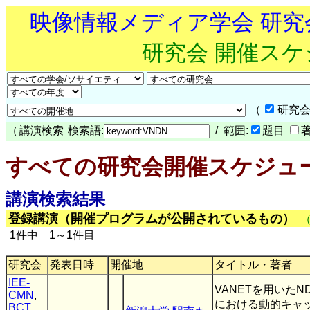
映像情報メディア学会 研
研究会 開催ス
（
研究会
（
講演検索
検索語:
/ 範囲:
題目
すべての研究会開催スケジュ
講演検索結果
登録講演（開催プログラムが公開されているもの）
1件中 1～1件目
研究会
発表日時
開催地
タイトル・著者
IEE-
VANETを用いたN
CMN
,
における動的キャ
BCT