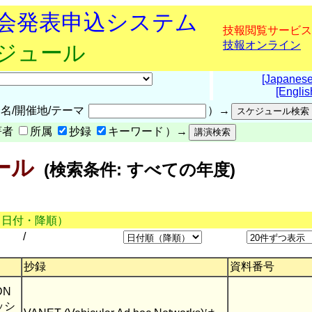
究会発表申込システム
技報閲覧サービス
技報オンライン
ケジュール
[Japanese
[Englis
名/開催地/テーマ
）→
著者
所属
抄録
キーワード
）→
ール
(検索条件: すべての年度)
（日付・降順）
/
抄録
資料番号
DN
ッシ