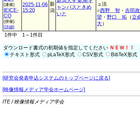
新潟大学 駅南キ
新
ュ法
2025-11-06
(連催)
ャンパスときめ
IEICE-
15:20
潟
○
西野 智
・
吉田政
いと
CQ
望
・
野口 拓
（
立
(併催)
大
）
[詳細]
1件中 1～1件目
ダウンロード書式の初期値を指定してください
ＮＥＷ！！
テキスト形式
pLaTeX形式
CSV形式
BibTeX形式
[研究会発表申込システムのトップページに戻る]
[映像情報メディア学会ホームページ]
ITE / 映像情報メディア学会