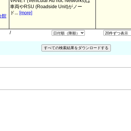
VANET (Vehicular Ad hoc Networks)は
車両やRSU (Roadside Unit)がノー
ド...
[more]
命館
/