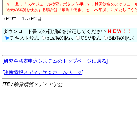
※ 一旦，「スケジュール検索」ボタンを押して，検索対象のスケジュー
過去の講演を検索する場合は「最近の開催」を「○○年度」に変更してく
0件中 1～0件目
ダウンロード書式の初期値を指定してください
ＮＥＷ！！
テキスト形式
pLaTeX形式
CSV形式
BibTeX形式
[研究会発表申込システムのトップページに戻る]
[映像情報メディア学会ホームページ]
ITE / 映像情報メディア学会