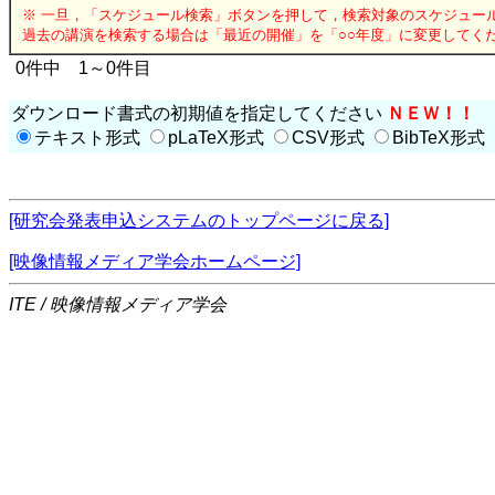
※ 一旦，「スケジュール検索」ボタンを押して，検索対象のスケジュー
過去の講演を検索する場合は「最近の開催」を「○○年度」に変更してく
0件中 1～0件目
ダウンロード書式の初期値を指定してください
ＮＥＷ！！
テキスト形式
pLaTeX形式
CSV形式
BibTeX形式
[研究会発表申込システムのトップページに戻る]
[映像情報メディア学会ホームページ]
ITE / 映像情報メディア学会