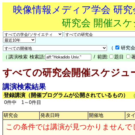
映像情報メディア学会 研
研究会 開催ス
（
研究会
（
講演検索
検索語:
/ 範囲:
題目
すべての研究会開催スケジュ
講演検索結果
登録講演（開催プログラムが公開されているもの）
0件中 1～0件目
研究会
発表日時
開催地
タ
この条件では講演が見つかりませんで