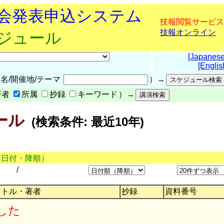
究会発表申込システム
技報閲覧サービス
技報オンライン
ケジュール
[Japanese
[Englis
名/開催地/テーマ
）→
著者
所属
抄録
キーワード
）→
ール
(検索条件: 最近10年)
（日付・降順）
/
イトル・著者
抄録
資料番号
した