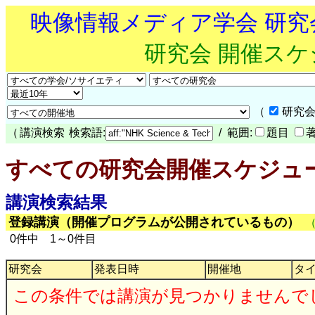
映像情報メディア学会 研
研究会 開催ス
（
研究会
（
講演検索
検索語:
/ 範囲:
題目
すべての研究会開催スケジュ
講演検索結果
登録講演（開催プログラムが公開されているもの）
0件中 1～0件目
研究会
発表日時
開催地
タ
この条件では講演が見つかりませんで