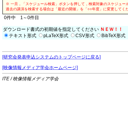
※ 一旦，「スケジュール検索」ボタンを押して，検索対象のスケジュー
過去の講演を検索する場合は「最近の開催」を「○○年度」に変更してく
0件中 1～0件目
ダウンロード書式の初期値を指定してください
ＮＥＷ！！
テキスト形式
pLaTeX形式
CSV形式
BibTeX形式
[研究会発表申込システムのトップページに戻る]
[映像情報メディア学会ホームページ]
ITE / 映像情報メディア学会