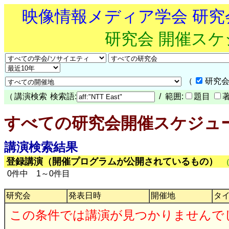
映像情報メディア学会 研
研究会 開催ス
（
研究会
（
講演検索
検索語:
/ 範囲:
題目
すべての研究会開催スケジュ
講演検索結果
登録講演（開催プログラムが公開されているもの）
0件中 1～0件目
研究会
発表日時
開催地
タ
この条件では講演が見つかりませんで