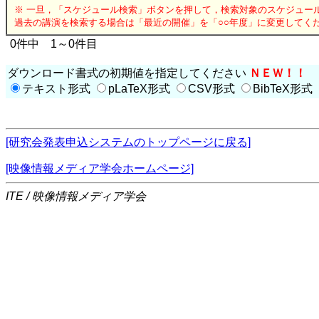
※ 一旦，「スケジュール検索」ボタンを押して，検索対象のスケジュー
過去の講演を検索する場合は「最近の開催」を「○○年度」に変更してく
0件中 1～0件目
ダウンロード書式の初期値を指定してください
ＮＥＷ！！
テキスト形式
pLaTeX形式
CSV形式
BibTeX形式
[研究会発表申込システムのトップページに戻る]
[映像情報メディア学会ホームページ]
ITE / 映像情報メディア学会