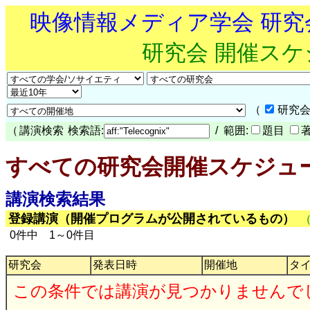
映像情報メディア学会 研
研究会 開催ス
（
研究会
（
講演検索
検索語:
/ 範囲:
題目
すべての研究会開催スケジュ
講演検索結果
登録講演（開催プログラムが公開されているもの）
0件中 1～0件目
研究会
発表日時
開催地
タ
この条件では講演が見つかりませんで