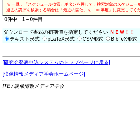
※ 一旦，「スケジュール検索」ボタンを押して，検索対象のスケジュー
過去の講演を検索する場合は「最近の開催」を「○○年度」に変更してく
0件中 1～0件目
ダウンロード書式の初期値を指定してください
ＮＥＷ！！
テキスト形式
pLaTeX形式
CSV形式
BibTeX形式
[研究会発表申込システムのトップページに戻る]
[映像情報メディア学会ホームページ]
ITE / 映像情報メディア学会