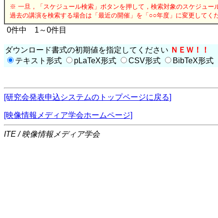
※ 一旦，「スケジュール検索」ボタンを押して，検索対象のスケジュー
過去の講演を検索する場合は「最近の開催」を「○○年度」に変更してく
0件中 1～0件目
ダウンロード書式の初期値を指定してください
ＮＥＷ！！
テキスト形式
pLaTeX形式
CSV形式
BibTeX形式
[研究会発表申込システムのトップページに戻る]
[映像情報メディア学会ホームページ]
ITE / 映像情報メディア学会