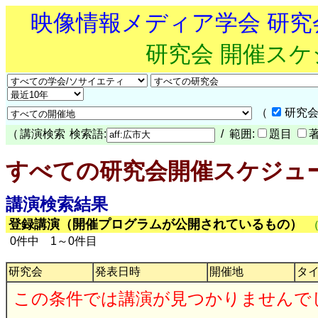
映像情報メディア学会 研
研究会 開催ス
（
研究会
（
講演検索
検索語:
/ 範囲:
題目
すべての研究会開催スケジュ
講演検索結果
登録講演（開催プログラムが公開されているもの）
0件中 1～0件目
研究会
発表日時
開催地
タ
この条件では講演が見つかりませんで