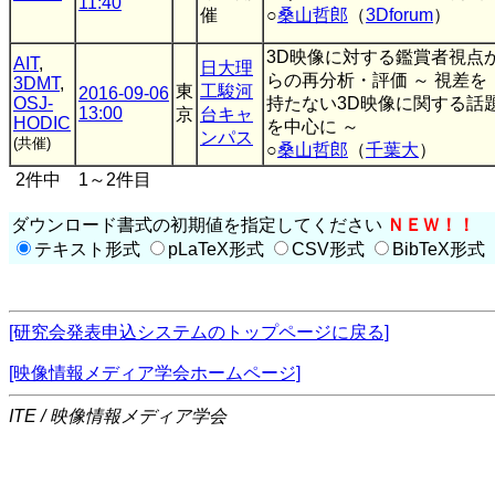
11:40
催
○
桑山哲郎
（
3Dforum
）
3D映像に対する鑑賞者視点
AIT
,
日大理
らの再分析・評価 ～ 視差を
3DMT
,
東
工駿河
2016-09-06
OSJ-
持たない3D映像に関する話
13:00
京
台キャ
HODIC
を中心に ～
ンパス
(共催)
○
桑山哲郎
（
千葉大
）
2件中 1～2件目
ダウンロード書式の初期値を指定してください
ＮＥＷ！！
テキスト形式
pLaTeX形式
CSV形式
BibTeX形式
[研究会発表申込システムのトップページに戻る]
[映像情報メディア学会ホームページ]
ITE / 映像情報メディア学会