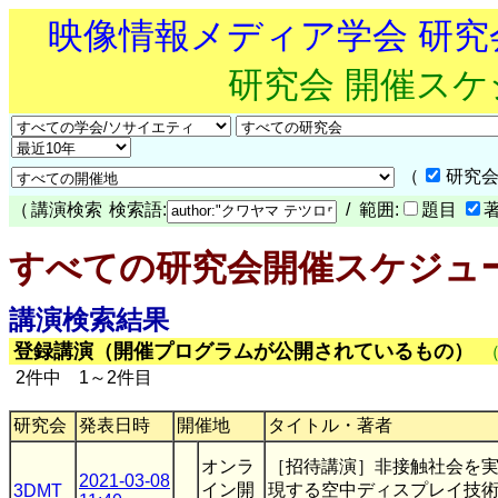
映像情報メディア学会 研
研究会 開催ス
（
研究会
（
講演検索
検索語:
/ 範囲:
題目
すべての研究会開催スケジュ
講演検索結果
登録講演（開催プログラムが公開されているもの）
2件中 1～2件目
研究会
発表日時
開催地
タイトル・著者
オンラ
［招待講演］非接触社会を
2021-03-08
イン開
現する空中ディスプレイ技
3DMT