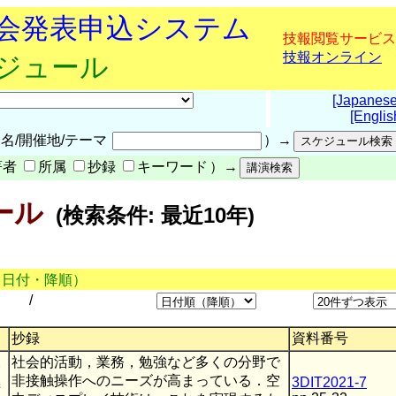
究会発表申込システム
技報閲覧サービス
技報オンライン
ケジュール
[Japanese
[Englis
名/開催地/テーマ
）→
著者
所属
抄録
キーワード
）→
ール
(検索条件: 最近10年)
（日付・降順）
/
抄録
資料番号
社会的活動，業務，勉強など多くの分野で
実
非接触操作へのニーズが高まっている．空
3DIT2021-7
術