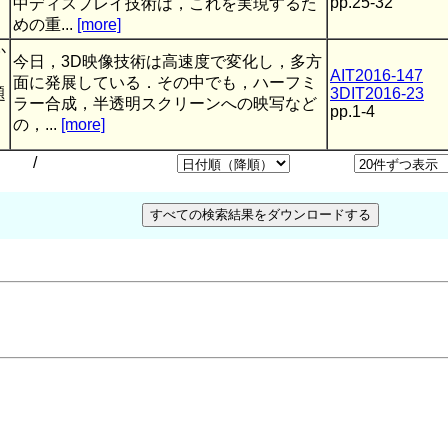
pp.25-32
中ディスプレイ技術は，これを実現するた
めの重...
[more]
か
今日，3D映像技術は高速度で変化し，多方
AIT2016-147
面に発展している．その中でも，ハーフミ
題
3DIT2016-23
ラー合成，半透明スクリーンへの映写など
pp.1-4
の，...
[more]
/