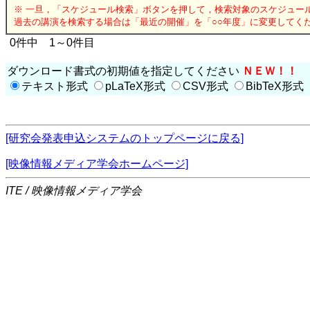
※ 一旦，「スケジュール検索」ボタンを押して，検索対象のスケジュー
過去の講演を検索する場合は「最近の開催」を「○○年度」に変更してく
0件中 1～0件目
ダウンロード書式の初期値を指定してください
ＮＥＷ！！
テキスト形式
pLaTeX形式
CSV形式
BibTeX形式
[研究会発表申込システムのトップページに戻る]
[映像情報メディア学会ホームページ]
ITE / 映像情報メディア学会