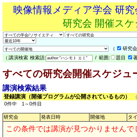
映像情報メディア学会 研
研究会 開催ス
（
研究会
（
講演検索
検索語:
/ 範囲:
題目
すべての研究会開催スケジュ
講演検索結果
登録講演（開催プログラムが公開されているもの）
0件中 1～0件目
研究会
発表日時
開催地
タ
この条件では講演が見つかりませんで