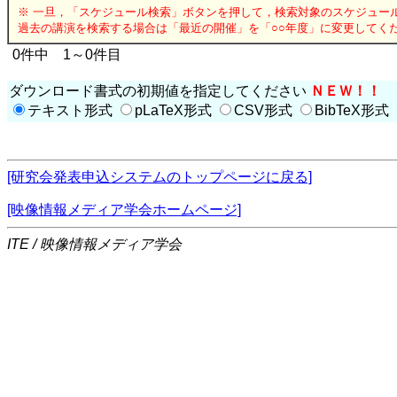
※ 一旦，「スケジュール検索」ボタンを押して，検索対象のスケジュー
過去の講演を検索する場合は「最近の開催」を「○○年度」に変更してく
0件中 1～0件目
ダウンロード書式の初期値を指定してください
ＮＥＷ！！
テキスト形式
pLaTeX形式
CSV形式
BibTeX形式
[研究会発表申込システムのトップページに戻る]
[映像情報メディア学会ホームページ]
ITE / 映像情報メディア学会