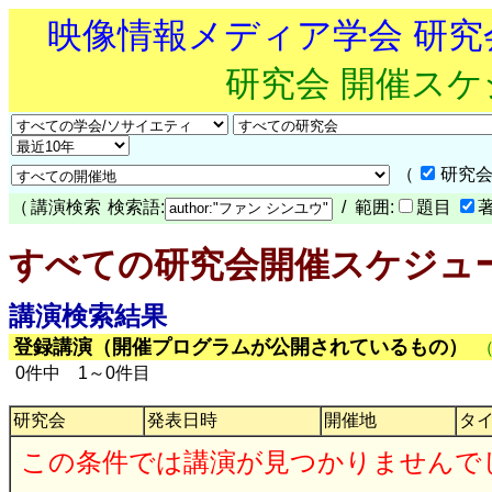
映像情報メディア学会 研
研究会 開催ス
（
研究会
（
講演検索
検索語:
/ 範囲:
題目
すべての研究会開催スケジュ
講演検索結果
登録講演（開催プログラムが公開されているもの）
0件中 1～0件目
研究会
発表日時
開催地
タ
この条件では講演が見つかりませんで