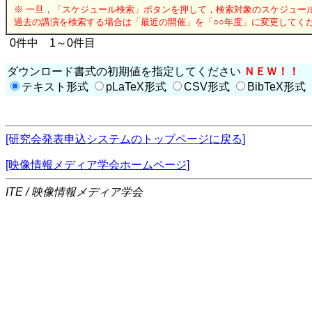
※ 一旦，「スケジュール検索」ボタンを押して，検索対象のスケジュー
過去の講演を検索する場合は「最近の開催」を「○○年度」に変更してく
0件中 1～0件目
ダウンロード書式の初期値を指定してください
ＮＥＷ！！
テキスト形式
pLaTeX形式
CSV形式
BibTeX形式
[研究会発表申込システムのトップページに戻る]
[映像情報メディア学会ホームページ]
ITE / 映像情報メディア学会