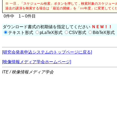
※ 一旦，「スケジュール検索」ボタンを押して，検索対象のスケジュー
過去の講演を検索する場合は「最近の開催」を「○○年度」に変更してく
0件中 1～0件目
ダウンロード書式の初期値を指定してください
ＮＥＷ！！
テキスト形式
pLaTeX形式
CSV形式
BibTeX形式
[研究会発表申込システムのトップページに戻る]
[映像情報メディア学会ホームページ]
ITE / 映像情報メディア学会