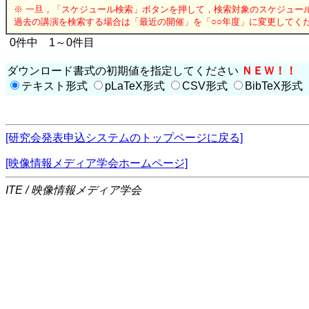
※ 一旦，「スケジュール検索」ボタンを押して，検索対象のスケジュー
過去の講演を検索する場合は「最近の開催」を「○○年度」に変更してく
0件中 1～0件目
ダウンロード書式の初期値を指定してください
ＮＥＷ！！
テキスト形式
pLaTeX形式
CSV形式
BibTeX形式
[研究会発表申込システムのトップページに戻る]
[映像情報メディア学会ホームページ]
ITE / 映像情報メディア学会