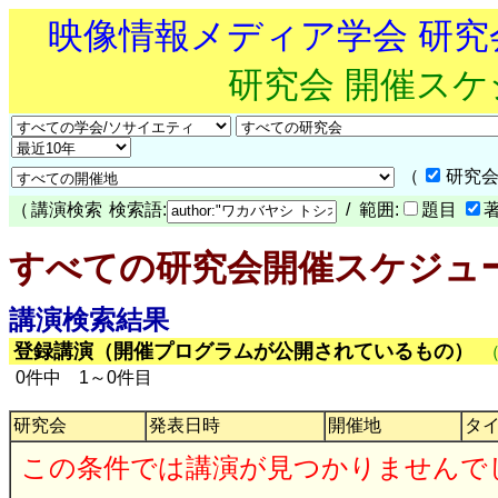
映像情報メディア学会 研
研究会 開催ス
（
研究会
（
講演検索
検索語:
/ 範囲:
題目
すべての研究会開催スケジュ
講演検索結果
登録講演（開催プログラムが公開されているもの）
0件中 1～0件目
研究会
発表日時
開催地
タ
この条件では講演が見つかりませんで