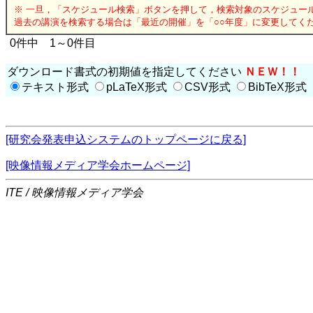
※ 一旦，「スケジュール検索」ボタンを押して，検索対象のスケジュー
過去の講演を検索する場合は「最近の開催」を「○○年度」に変更してく
0件中 1～0件目
ダウンロード書式の初期値を指定してください
ＮＥＷ！！
テキスト形式
pLaTeX形式
CSV形式
BibTeX形式
[研究会発表申込システムのトップページに戻る]
[映像情報メディア学会ホームページ]
ITE / 映像情報メディア学会