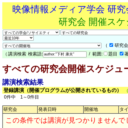
映像情報メディア学会 研
研究会 開催ス
（
研究会
（
講演検索
検索語:
/ 範囲:
題目
すべての研究会開催スケジュ
講演検索結果
登録講演（開催プログラムが公開されているもの）
0件中 1～0件目
研究会
発表日時
開催地
タ
この条件では講演が見つかりませんで