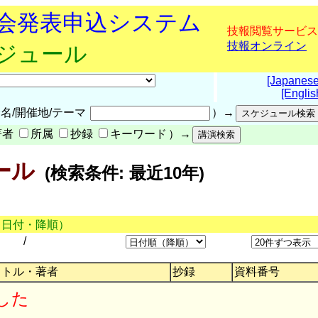
究会発表申込システム
技報閲覧サービス
技報オンライン
ケジュール
[Japanese
[Englis
名/開催地/テーマ
）→
著者
所属
抄録
キーワード
）→
ール
(検索条件: 最近10年)
（日付・降順）
/
イトル・著者
抄録
資料番号
した