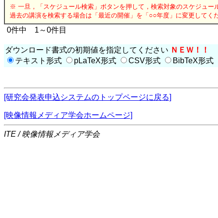
※ 一旦，「スケジュール検索」ボタンを押して，検索対象のスケジュー
過去の講演を検索する場合は「最近の開催」を「○○年度」に変更してく
0件中 1～0件目
ダウンロード書式の初期値を指定してください
ＮＥＷ！！
テキスト形式
pLaTeX形式
CSV形式
BibTeX形式
[研究会発表申込システムのトップページに戻る]
[映像情報メディア学会ホームページ]
ITE / 映像情報メディア学会