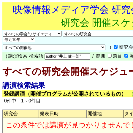
映像情報メディア学会 研
研究会 開催ス
（
研究会
（
講演検索
検索語:
/ 範囲:
題目
すべての研究会開催スケジュ
講演検索結果
登録講演（開催プログラムが公開されているもの）
0件中 1～0件目
研究会
発表日時
開催地
タ
この条件では講演が見つかりませんで