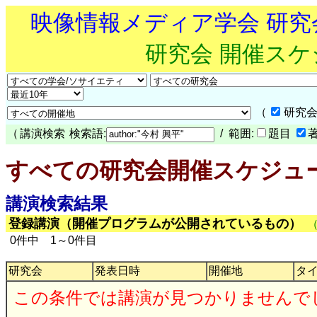
映像情報メディア学会 研
研究会 開催ス
（
研究会
（
講演検索
検索語:
/ 範囲:
題目
すべての研究会開催スケジュ
講演検索結果
登録講演（開催プログラムが公開されているもの）
0件中 1～0件目
研究会
発表日時
開催地
タ
この条件では講演が見つかりませんで