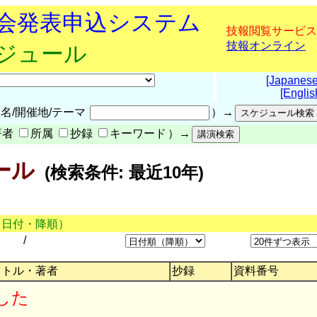
究会発表申込システム
技報閲覧サービス
技報オンライン
ケジュール
[Japanese
[Englis
名/開催地/テーマ
）→
著者
所属
抄録
キーワード
）→
ール
(検索条件: 最近10年)
（日付・降順）
/
イトル・著者
抄録
資料番号
した