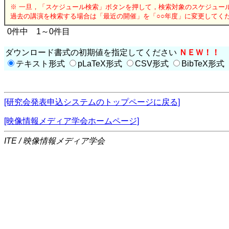
※ 一旦，「スケジュール検索」ボタンを押して，検索対象のスケジュー
過去の講演を検索する場合は「最近の開催」を「○○年度」に変更してく
0件中 1～0件目
ダウンロード書式の初期値を指定してください
ＮＥＷ！！
テキスト形式
pLaTeX形式
CSV形式
BibTeX形式
[研究会発表申込システムのトップページに戻る]
[映像情報メディア学会ホームページ]
ITE / 映像情報メディア学会