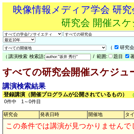
映像情報メディア学会 研
研究会 開催ス
（
研究会
（
講演検索
検索語:
/ 範囲:
題目
すべての研究会開催スケジュ
講演検索結果
登録講演（開催プログラムが公開されているもの）
0件中 1～0件目
研究会
発表日時
開催地
タ
この条件では講演が見つかりませんで