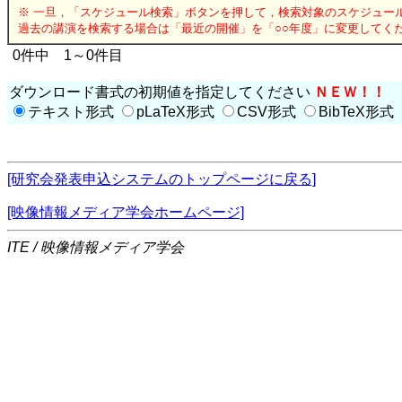
※ 一旦，「スケジュール検索」ボタンを押して，検索対象のスケジュー
過去の講演を検索する場合は「最近の開催」を「○○年度」に変更してく
0件中 1～0件目
ダウンロード書式の初期値を指定してください
ＮＥＷ！！
テキスト形式
pLaTeX形式
CSV形式
BibTeX形式
[研究会発表申込システムのトップページに戻る]
[映像情報メディア学会ホームページ]
ITE / 映像情報メディア学会