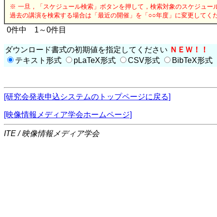
※ 一旦，「スケジュール検索」ボタンを押して，検索対象のスケジュー
過去の講演を検索する場合は「最近の開催」を「○○年度」に変更してく
0件中 1～0件目
ダウンロード書式の初期値を指定してください
ＮＥＷ！！
テキスト形式
pLaTeX形式
CSV形式
BibTeX形式
[研究会発表申込システムのトップページに戻る]
[映像情報メディア学会ホームページ]
ITE / 映像情報メディア学会