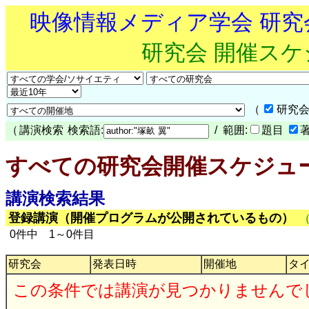
映像情報メディア学会 研
研究会 開催ス
（
研究会
（
講演検索
検索語:
/ 範囲:
題目
すべての研究会開催スケジュ
講演検索結果
登録講演（開催プログラムが公開されているもの）
0件中 1～0件目
研究会
発表日時
開催地
タ
この条件では講演が見つかりませんで