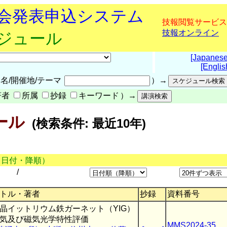
究会発表申込システム
技報閲覧サービス
技報オンライン
ケジュール
[Japanese
[Englis
名/開催地/テーマ
）→
著者
所属
抄録
キーワード
）→
ール
(検索条件: 最近10年)
（日付・降順）
/
トル・著者
抄録
資料番号
晶イットリウム鉄ガーネット（YIG）
気及び磁気光学特性評価
MMS2024-35