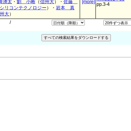
崎湧太
・
劉 小晰
（
信州大
）・
佐藤
[more]
pp.3-4
シリコンテクノロジー
）・
岩本 真
州大
）
/