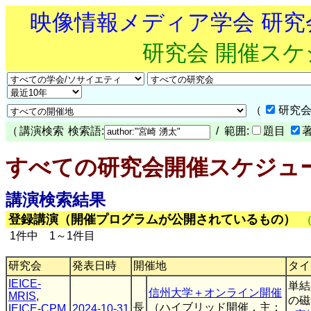
映像情報メディア学会 研
研究会 開催ス
（
研究会
（
講演検索
検索語:
/ 範囲:
題目
すべての研究会開催スケジュ
講演検索結果
登録講演（開催プログラムが公開されているもの）
1件中 1～1件目
研究会
発表日時
開催地
タイ
IEICE-
単結
信州大学＋オンライン開催
MRIS
,
の磁
長
（ハイブリッド開催，主：
IEICE-CPM
2024-10-31