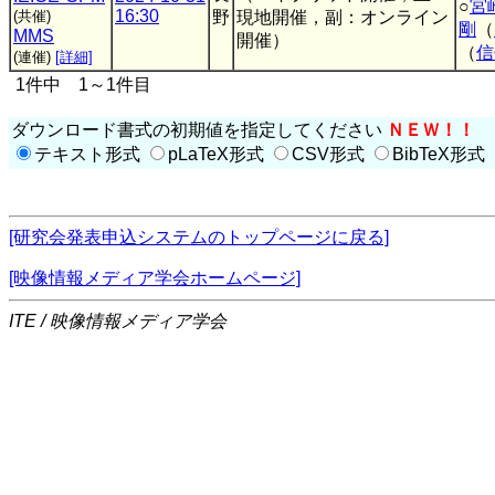
○
宮
16:30
(共催)
野
現地開催，副：オンライン
剛
（
MMS
開催）
（
信
(連催)
[詳細]
1件中 1～1件目
ダウンロード書式の初期値を指定してください
ＮＥＷ！！
テキスト形式
pLaTeX形式
CSV形式
BibTeX形式
[研究会発表申込システムのトップページに戻る]
[映像情報メディア学会ホームページ]
ITE / 映像情報メディア学会