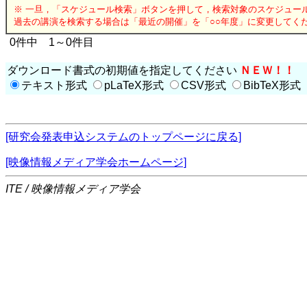
※ 一旦，「スケジュール検索」ボタンを押して，検索対象のスケジュー
過去の講演を検索する場合は「最近の開催」を「○○年度」に変更してく
0件中 1～0件目
ダウンロード書式の初期値を指定してください
ＮＥＷ！！
テキスト形式
pLaTeX形式
CSV形式
BibTeX形式
[研究会発表申込システムのトップページに戻る]
[映像情報メディア学会ホームページ]
ITE / 映像情報メディア学会