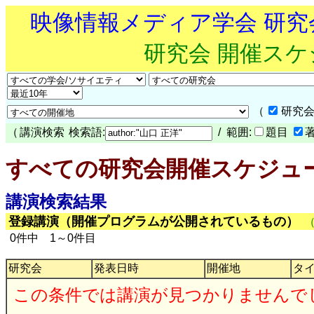
映像情報メディア学会 研
研究会 開催ス
（
研究会
（
講演検索
検索語:
/ 範囲:
題目
すべての研究会開催スケジュ
講演検索結果
登録講演（開催プログラムが公開されているもの）
0件中 1～0件目
研究会
発表日時
開催地
タ
この条件では講演が見つかりませんで