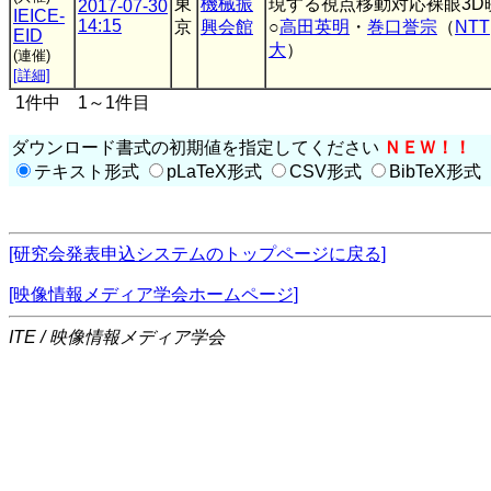
東
機械振
現する視点移動対応裸眼3D
2017-07-30
IEICE-
14:15
京
興会館
○
高田英明
・
巻口誉宗
（
NTT
EID
大
）
(連催)
[詳細]
1件中 1～1件目
ダウンロード書式の初期値を指定してください
ＮＥＷ！！
テキスト形式
pLaTeX形式
CSV形式
BibTeX形式
[研究会発表申込システムのトップページに戻る]
[映像情報メディア学会ホームページ]
ITE / 映像情報メディア学会