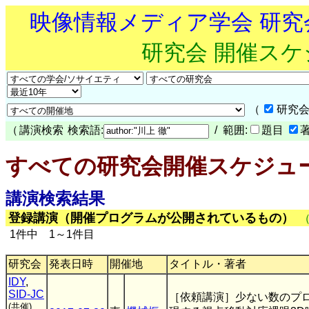
映像情報メディア学会 研
研究会 開催ス
（
研究会
（
講演検索
検索語:
/ 範囲:
題目
すべての研究会開催スケジュ
講演検索結果
登録講演（開催プログラムが公開されているもの）
1件中 1～1件目
研究会
発表日時
開催地
タイトル・著者
IDY
,
SID-JC
［依頼講演］少ない数のプ
(共催)