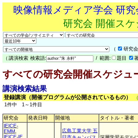
映像情報メディア学会 研
研究会 開催ス
（
研究会
（
講演検索
検索語:
/ 範囲:
題目
すべての研究会開催スケジュ
講演検索結果
登録講演（開催プログラムが公開されているもの）
1件中 1～1件目
研究会
発表日時
開催地
タイトル・著者
IEICE-
広島工業大学 五
EMM
,
IEICE-IE
,
日市キャンパス
深層学習モデル