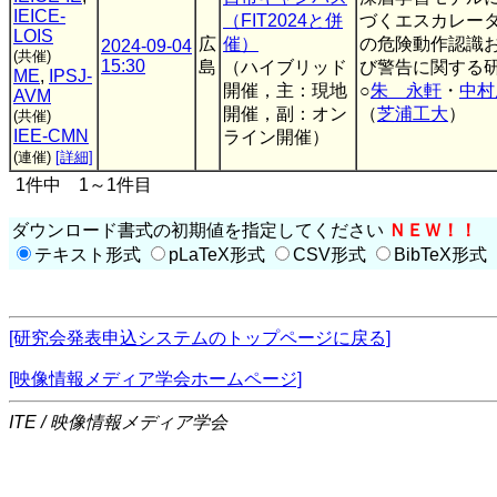
IEICE-
（FIT2024と併
づくエスカレー
LOIS
広
催）
の危険動作認識
2024-09-04
(共催)
15:30
島
（ハイブリッド
び警告に関する
ME
,
IPSJ-
開催，主：現地
○
朱 永軒
・
中村
AVM
開催，副：オン
（
芝浦工大
）
(共催)
IEE-CMN
ライン開催）
(連催)
[詳細]
1件中 1～1件目
ダウンロード書式の初期値を指定してください
ＮＥＷ！！
テキスト形式
pLaTeX形式
CSV形式
BibTeX形式
[研究会発表申込システムのトップページに戻る]
[映像情報メディア学会ホームページ]
ITE / 映像情報メディア学会