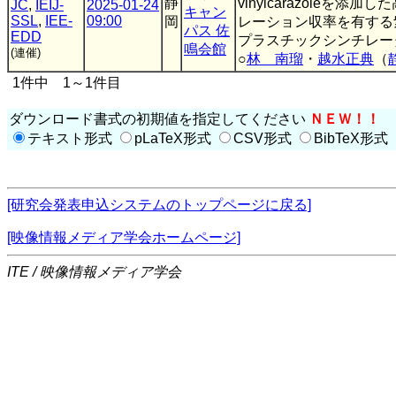
静
vinylcarazoleを添加
JC
,
IEIJ-
2025-01-24
キャン
SSL
,
IEE-
09:00
岡
レーション収率を有する
パス 佐
EDD
プラスチックシンチレー
鳴会館
(連催)
○
林 南瑠
・
越水正典
（
1件中 1～1件目
ダウンロード書式の初期値を指定してください
ＮＥＷ！！
テキスト形式
pLaTeX形式
CSV形式
BibTeX形式
[研究会発表申込システムのトップページに戻る]
[映像情報メディア学会ホームページ]
ITE / 映像情報メディア学会