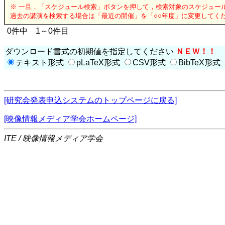
※ 一旦，「スケジュール検索」ボタンを押して，検索対象のスケジュー
過去の講演を検索する場合は「最近の開催」を「○○年度」に変更してく
0件中 1～0件目
ダウンロード書式の初期値を指定してください
ＮＥＷ！！
テキスト形式
pLaTeX形式
CSV形式
BibTeX形式
[研究会発表申込システムのトップページに戻る]
[映像情報メディア学会ホームページ]
ITE / 映像情報メディア学会