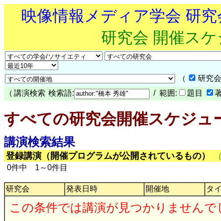
映像情報メディア学会 研
研究会 開催ス
（
研究会
（
講演検索
検索語:
/ 範囲:
題目
すべての研究会開催スケジュ
講演検索結果
登録講演（開催プログラムが公開されているもの）
0件中 1～0件目
研究会
発表日時
開催地
タ
この条件では講演が見つかりませんで