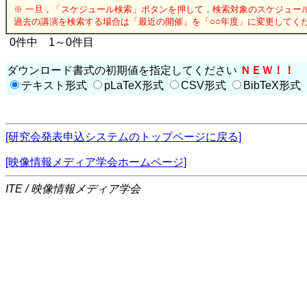
※ 一旦，「スケジュール検索」ボタンを押して，検索対象のスケジュー
過去の講演を検索する場合は「最近の開催」を「○○年度」に変更してく
0件中 1～0件目
ダウンロード書式の初期値を指定してください
ＮＥＷ！！
テキスト形式
pLaTeX形式
CSV形式
BibTeX形式
[研究会発表申込システムのトップページに戻る]
[映像情報メディア学会ホームページ]
ITE / 映像情報メディア学会