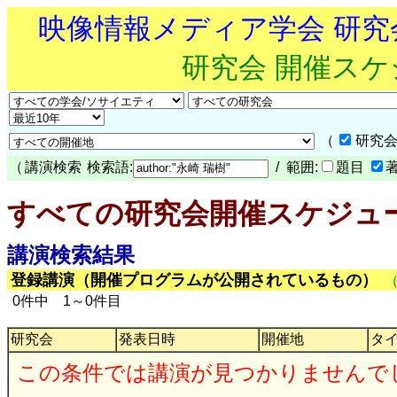
映像情報メディア学会 研
研究会 開催ス
（
研究会
（
講演検索
検索語:
/ 範囲:
題目
すべての研究会開催スケジュ
講演検索結果
登録講演（開催プログラムが公開されているもの）
0件中 1～0件目
研究会
発表日時
開催地
タ
この条件では講演が見つかりませんで