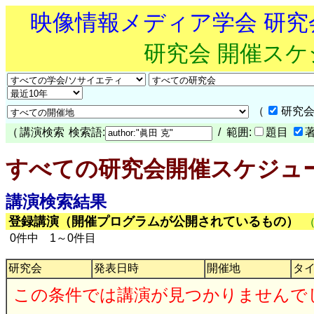
映像情報メディア学会 研
研究会 開催ス
（
研究会
（
講演検索
検索語:
/ 範囲:
題目
すべての研究会開催スケジュ
講演検索結果
登録講演（開催プログラムが公開されているもの）
0件中 1～0件目
研究会
発表日時
開催地
タ
この条件では講演が見つかりませんで