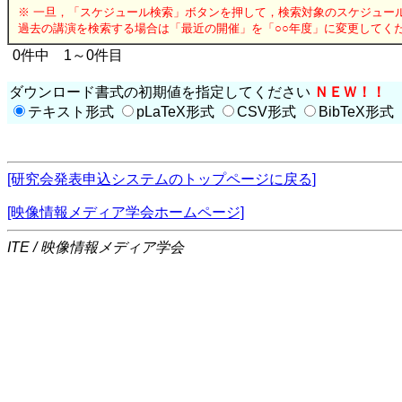
※ 一旦，「スケジュール検索」ボタンを押して，検索対象のスケジュー
過去の講演を検索する場合は「最近の開催」を「○○年度」に変更してく
0件中 1～0件目
ダウンロード書式の初期値を指定してください
ＮＥＷ！！
テキスト形式
pLaTeX形式
CSV形式
BibTeX形式
[研究会発表申込システムのトップページに戻る]
[映像情報メディア学会ホームページ]
ITE / 映像情報メディア学会