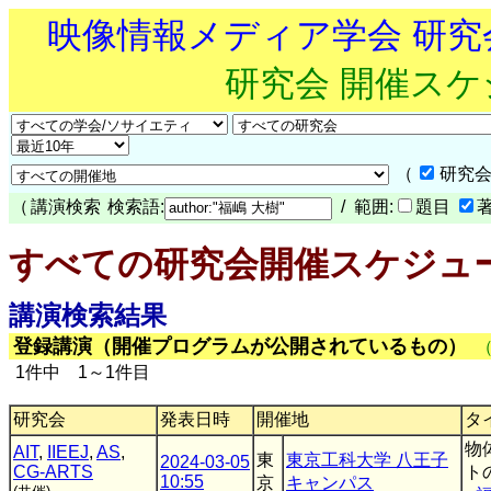
映像情報メディア学会 研
研究会 開催ス
（
研究会
（
講演検索
検索語:
/ 範囲:
題目
すべての研究会開催スケジュ
講演検索結果
登録講演（開催プログラムが公開されているもの）
1件中 1～1件目
研究会
発表日時
開催地
タ
物
AIT
,
IIEEJ
,
AS
,
東
東京工科大学 八王子
2024-03-05
CG-ARTS
ト
10:55
京
キャンパス