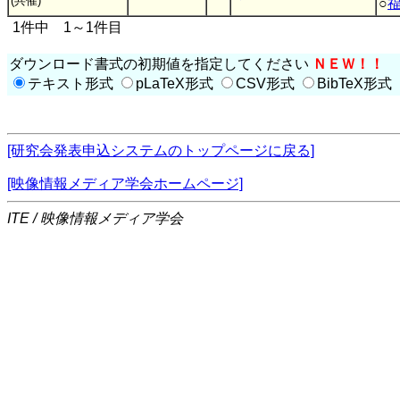
(共催)
○
1件中 1～1件目
ダウンロード書式の初期値を指定してください
ＮＥＷ！！
テキスト形式
pLaTeX形式
CSV形式
BibTeX形式
[研究会発表申込システムのトップページに戻る]
[映像情報メディア学会ホームページ]
ITE / 映像情報メディア学会